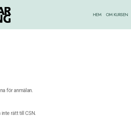
HEM
OM KURSEN
rna för anmälan.
te rätt till CSN.